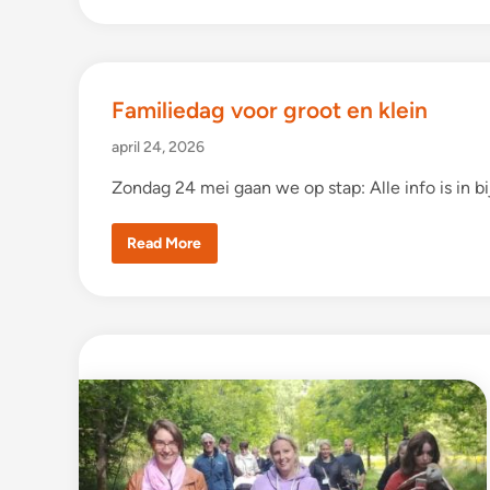
m
i
l
i
e
b
a
Familiedag voor groot en klein
r
b
e
april 24, 2026
c
u
e
Zondag 24 mei gaan we op stap: Alle info is in 
F
Read More
a
m
i
l
i
e
d
a
g
v
o
o
r
g
r
o