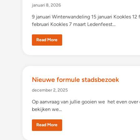
6
januari 8, 2026
(
1
4
9 januari Winterwandeling 15 januari Kookles 12 
f
februari Kookles 7 maart Ledenfeest…
e
b
r
u
J
Read More
a
a
r
a
i
r
)
p
r
o
g
r
Nieuwe formule stadsbezoek
a
m
m
december 2, 2025
a
2
0
Op aanvraag van jullie gooien we het even over
2
bekijken we…
6
N
Read More
i
e
u