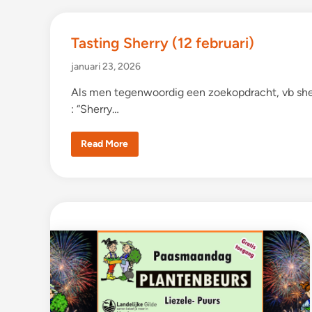
Tasting Sherry (12 februari)
januari 23, 2026
Als men tegenwoordig een zoekopdracht, vb sherr
: “Sherry…
T
Read More
a
s
t
i
n
g
S
h
e
r
r
y
(
1
2
f
e