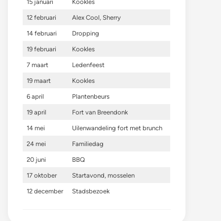
15 januari
Kookles
12 februari
Alex Cool, Sherry
14 februari
Dropping
19 februari
Kookles
7 maart
Ledenfeest
19 maart
Kookles
6 april
Plantenbeurs
19 april
Fort van Breendonk
14 mei
Uilenwandeling fort met brunch
24 mei
Familiedag
20 juni
BBQ
17 oktober
Startavond, mosselen
12 december
Stadsbezoek