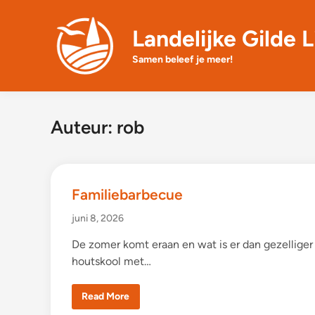
Skip
to
Landelijke Gilde L
content
Samen beleef je meer!
Auteur:
rob
Familiebarbecue
juni 8, 2026
De zomer komt eraan en wat is er dan gezellige
houtskool met…
F
Read More
a