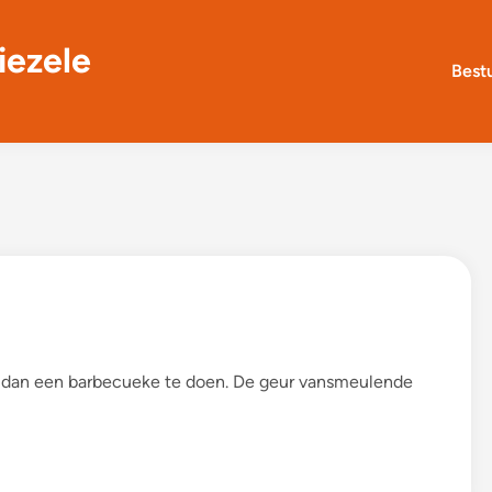
iezele
Best
r dan een barbecueke te doen. De geur vansmeulende