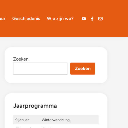
uur
Geschiedenis
Wie zijn we?
YouTube
Facebook
Mail
Zoeken
Zoeken
Jaarprogramma
9 januari
Winterwandeling