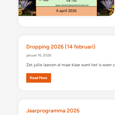
b
r
u
a
r
i
)
Dropping 2026 (14 februari)
januari 16, 2026
Zet jullie laarzen al maar klaar want het is weer
D
Read More
r
o
p
p
i
n
g
2
Jaarprogramma 2026
0
2