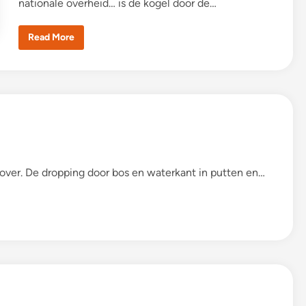
nationale overheid… is de kogel door de…
P
Read More
l
a
n
t
e
n
b
e
u
r
s
2
0
2
 zover. De dropping door bos en waterkant in putten en…
6
(
6
a
p
r
i
l
)