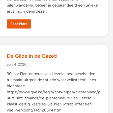
uilenwandeling beleef je gegarandeerd een unieke
ervaring.Tijdens deze…
U
Read More
i
l
e
n
w
a
n
d
De Gilde in de Gazet!
e
l
i
april 4, 2026
n
g
m
30 jaar Plantenbeurs van Liezele: hoe bescheiden
e
ruilmarkt uitgroeide tot een waar volksfeest! Lees
t
b
hier meer:
r
u
https://www.gva.be/regio/antwerpen/rivierenland/p
n
c
uurs-sint-amands/de-plantenbeurs-van-liezele-
h
blaast-dertig-kaarsjes-uit-hier-wordt-effectief-
1
4
veel-verkocht/145126574.html
/