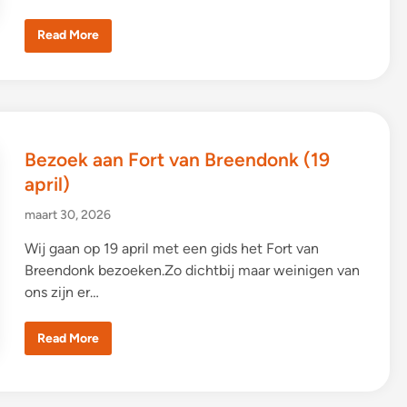
5
D
Read More
e
G
i
l
d
e
i
n
d
Bezoek aan Fort van Breendonk (19
e
G
april)
a
z
e
maart 30, 2026
t
!
Wij gaan op 19 april met een gids het Fort van
Breendonk bezoeken.Zo dichtbij maar weinigen van
ons zijn er…
B
Read More
e
z
o
e
k