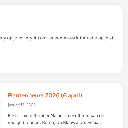
a
a
n
F
o
r
t
v
a
y op je pc intypt komt er eenmassa informatie op je af
n
B
r
e
e
n
d
o
n
k
(
1
9
a
p
Plantenbeurs 2026 (6 april)
r
i
januari 17, 2026
l
)
Beste tuinliefhebber Na het consulteren van de
nodige bronnen: Rome, De Blauwe Druivelaar,