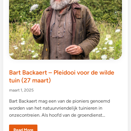
s
2
0
2
5
(
2
1
a
p
r
i
l
)
Bart Backaert – Pleidooi voor de wilde
tuin (27 maart)
maart 1, 2025
Bart Backaert mag een van de pioniers genoemd
worden van het natuurvriendelijk tuinieren in
onzecontreien. Als hoofd van de groendienst…
B
Read More