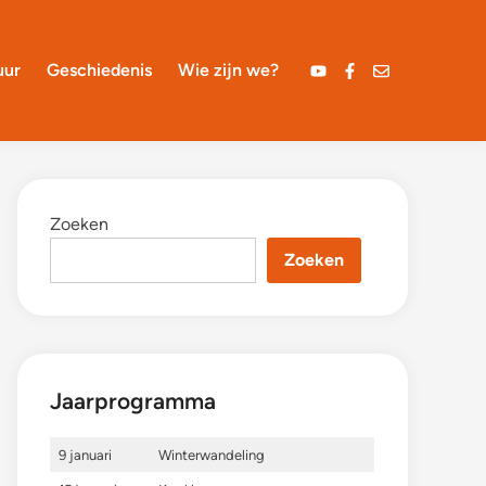
uur
Geschiedenis
Wie zijn we?
YouTube
Facebook
Mail
Zoeken
Zoeken
Jaarprogramma
9 januari
Winterwandeling