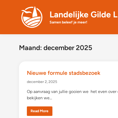
Skip
to
Landelijke Gilde L
content
Samen beleef je meer!
Maand:
december 2025
Nieuwe formule stadsbezoek
december 2, 2025
Op aanvraag van jullie gooien we het even over
bekijken we…
N
Read More
i