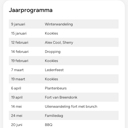
(
5
Jaarprogramma
a
p
r
i
9 januari
Winterwandeling
l
)
15 januari
Kookles
12 februari
Alex Cool, Sherry
14 februari
Dropping
19 februari
Kookles
7 maart
Ledenfeest
19 maart
Kookles
6 april
Plantenbeurs
19 april
Fort van Breendonk
14 mei
Uilenwandeling fort met brunch
24 mei
Familiedag
20 juni
BBQ