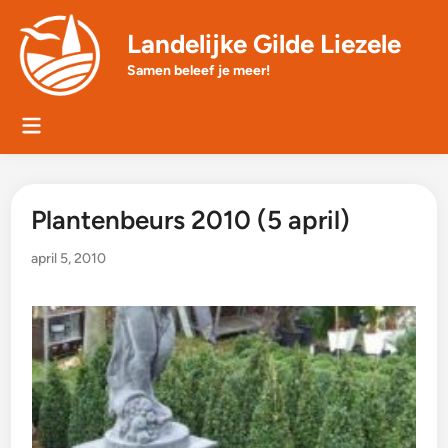
Skip
to
Landelijke Gilde Liezele
content
Samen beleef je meer!
Main
Menu
Plantenbeurs 2010 (5 april)
april 5, 2010