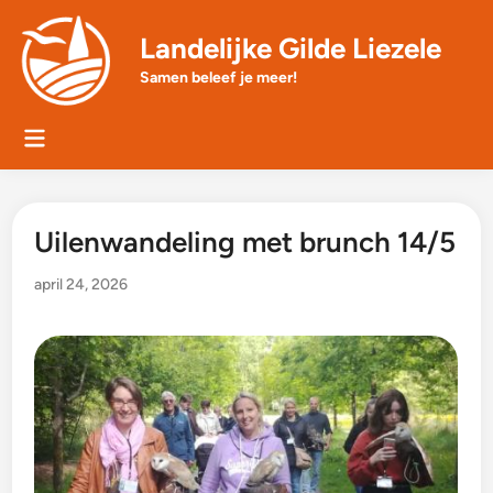
Skip
to
Landelijke Gilde Liezele
content
Samen beleef je meer!
Main
Menu
Uilenwandeling met brunch 14/5
april 24, 2026