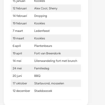
15 januari
Kookles
12 februari
Alex Cool, Sherry
14 februari
Dropping
19 februari
Kookles
7 maart
Ledenfeest
19 maart
Kookles
6 april
Plantenbeurs
19 april
Fort van Breendonk
14 mei
Uilenwandeling fort met brunch
24 mei
Familiedag
20 juni
BBQ
17 oktober
Startavond, mosselen
12 december
Stadsbezoek