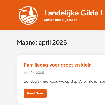
Skip
to
Landelijke Gilde L
content
Samen beleef je meer!
Maand:
april 2026
Familiedag voor groot en klein
april 24, 2026
Zondag 24 mei gaan we op stap: Alle info is in 
F
Read More
a
m
i