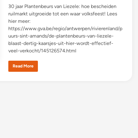
g
m
30 jaar Plantenbeurs van Liezele: hoe bescheiden
e
ruilmarkt uitgroeide tot een waar volksfeest! Lees
t
b
hier meer:
r
u
https://www.gva.be/regio/antwerpen/rivierenland/p
n
c
uurs-sint-amands/de-plantenbeurs-van-liezele-
h
blaast-dertig-kaarsjes-uit-hier-wordt-effectief-
1
4
veel-verkocht/145126574.html
/
5
D
Read More
e
G
i
l
d
e
i
n
d
e
G
a
z
e
t
!