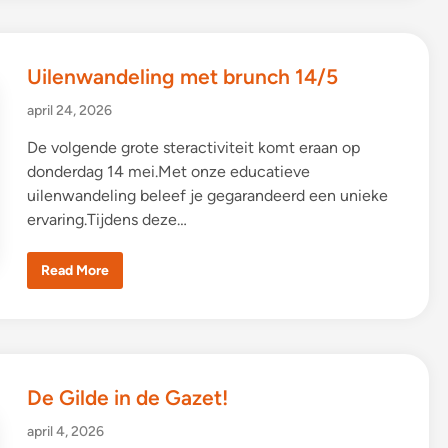
Uilenwandeling met brunch 14/5
april 24, 2026
De volgende grote steractiviteit komt eraan op
donderdag 14 mei.Met onze educatieve
uilenwandeling beleef je gegarandeerd een unieke
ervaring.Tijdens deze…
U
Read More
i
l
e
n
w
a
n
d
De Gilde in de Gazet!
e
l
i
april 4, 2026
n