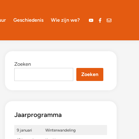
uur
Geschiedenis
Wie zijn we?
YouTube
Facebook
Mail
Zoeken
Zoeken
Jaarprogramma
9 januari
Winterwandeling