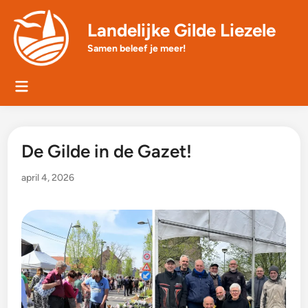
Skip
to
Landelijke Gilde Liezele
content
Samen beleef je meer!
Main
Menu
De Gilde in de Gazet!
april 4, 2026