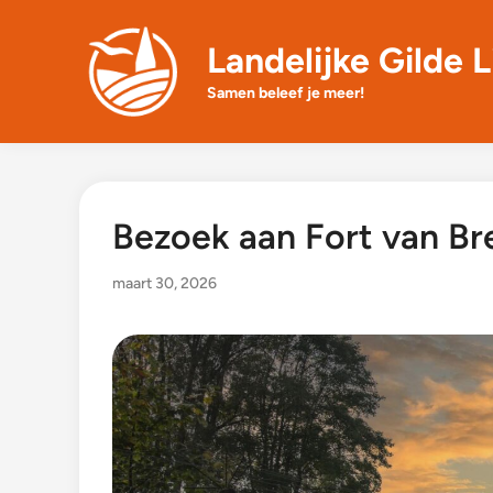
Skip
to
Landelijke Gilde L
content
Samen beleef je meer!
Bezoek aan Fort van Bre
maart 30, 2026