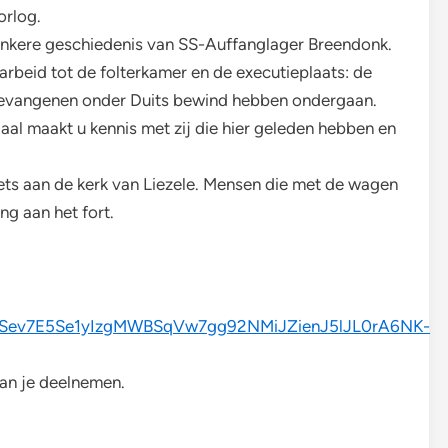
orlog.
onkere geschiedenis van SS-Auffanglager Breendonk.
arbeid tot de folterkamer en de executieplaats: de
 gevangenen onder Duits bewind hebben ondergaan.
aal maakt u kennis met zij die hier geleden hebben en
iets aan de kerk van Liezele. Mensen die met de wagen
ng aan het fort.
pQLSev7E5Se1yIzgMWBSqVw7gg92NMiJZienJ5lJL0rA6NK-
kan je deelnemen.