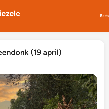
iezele
Best
endonk (19 april)