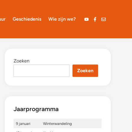
uur
Geschiedenis
Wie zijn we?
YouTube
Facebook
Mail
Zoeken
Zoeken
Jaarprogramma
9 januari
Winterwandeling