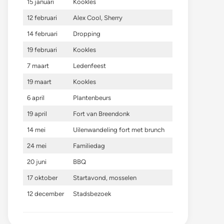
15 januari
Kookles
12 februari
Alex Cool, Sherry
14 februari
Dropping
19 februari
Kookles
7 maart
Ledenfeest
19 maart
Kookles
6 april
Plantenbeurs
19 april
Fort van Breendonk
14 mei
Uilenwandeling fort met brunch
24 mei
Familiedag
20 juni
BBQ
17 oktober
Startavond, mosselen
12 december
Stadsbezoek