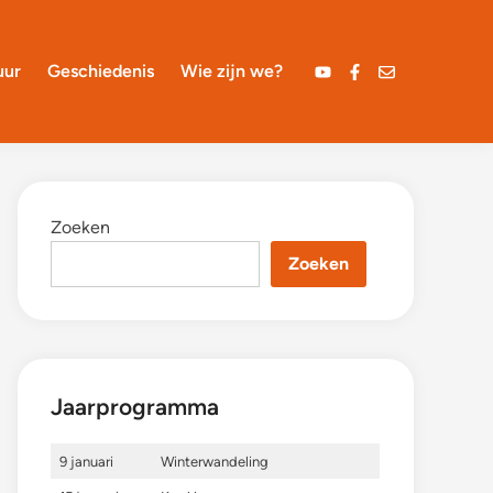
uur
Geschiedenis
Wie zijn we?
YouTube
Facebook
Mail
Zoeken
Zoeken
Jaarprogramma
9 januari
Winterwandeling