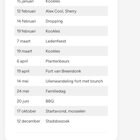
15 januari
Kookles
12 februari
Alex Cool, Sherry
14 februari
Dropping
19 februari
Kookles
7 maart
Ledenfeest
19 maart
Kookles
6 april
Plantenbeurs
19 april
Fort van Breendonk
14 mei
Uilenwandeling fort met brunch
24 mei
Familiedag
20 juni
BBQ
17 oktober
Startavond, mosselen
12 december
Stadsbezoek