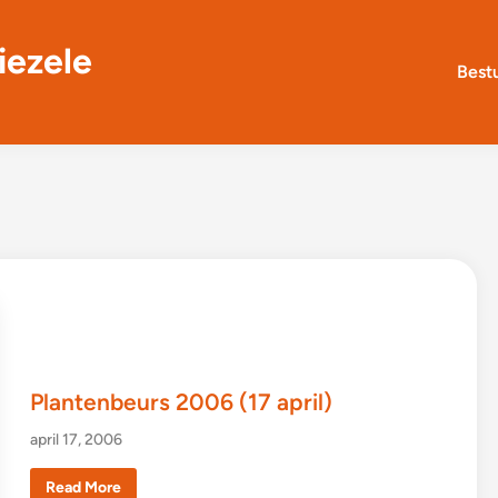
iezele
Best
Plantenbeurs 2006 (17 april)
april 17, 2006
P
Read More