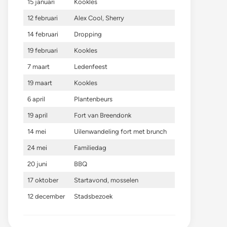
15 januari
Kookles
12 februari
Alex Cool, Sherry
14 februari
Dropping
19 februari
Kookles
7 maart
Ledenfeest
19 maart
Kookles
6 april
Plantenbeurs
19 april
Fort van Breendonk
14 mei
Uilenwandeling fort met brunch
24 mei
Familiedag
20 juni
BBQ
17 oktober
Startavond, mosselen
12 december
Stadsbezoek