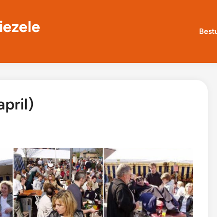
iezele
Best
pril)