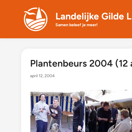
Skip
to
Landelijke Gilde L
content
Samen beleef je meer!
Plantenbeurs 2004 (12 a
april 12, 2004