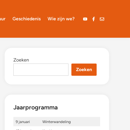
uur
Geschiedenis
Wie zijn we?
YouTube
Facebook
Mail
Zoeken
Zoeken
Jaarprogramma
9 januari
Winterwandeling