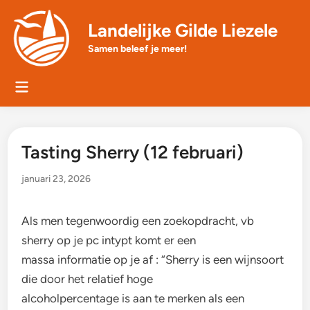
Skip
to
Landelijke Gilde Liezele
content
Samen beleef je meer!
Main
Menu
Tasting Sherry (12 februari)
januari 23, 2026
Als men tegenwoordig een zoekopdracht, vb
sherry op je pc intypt komt er een
massa informatie op je af : “Sherry is een wijnsoort
die door het relatief hoge
alcoholpercentage is aan te merken als een