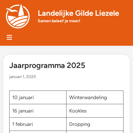
Skip
to
Landelijke Gilde Liezele
content
Samen beleef je meer!
Main
Menu
Jaarprogramma 2025
januari 1, 2025
10 januari
Winterwandeling
16 januari
Kookles
1 februari
Dropping