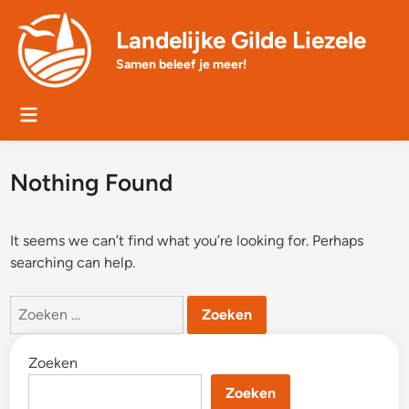
Skip
to
Landelijke Gilde Liezele
content
Samen beleef je meer!
Main
Menu
Nothing Found
It seems we can’t find what you’re looking for. Perhaps
searching can help.
Zoeken
naar:
Zoeken
Zoeken